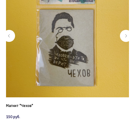
Магнит "Чехов"
От
150
руб.
10