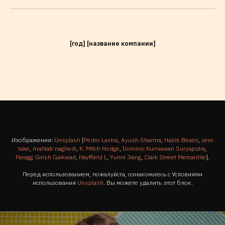
[год] [название компании]
Изображения:
Unsplash
[
Pedro Lastra
,
Ayush Sharma
,
Habib Beaini
,
zero
take
,
mahtab naghedi
,
K. Mitch Hodge
,
Dominic Kurniawan Suryaputra
,
Paragg Girish Gaikwad
,
Hayffield L
,
Yunni Jiang
,
Clark Street Mercantile
].
Перед использованием, пожалуйста, ознакомьтесь с Условиями
использования
Unsplash
. Вы можете удалить этот блок.