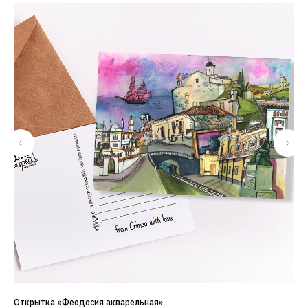
Открытка «Феодосия акварельная»
Маг