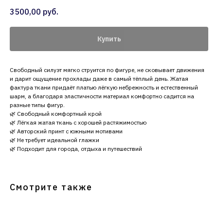
3500,00
руб.
Купить
Свободный силуэт мягко струится по фигуре, не сковывает движения
и дарит ощущение прохлады даже в самый тёплый день. Жатая
фактура ткани придаёт платью лёгкую небрежность и естественный
шарм, а благодаря эластичности материал комфортно садится на
разные типы фигур.
🌿 Свободный комфортный крой
🌿 Лёгкая жатая ткань с хорошей растяжимостью
🌿 Авторский принт с южными мотивами
🌿 Не требует идеальной глажки
🌿 Подходит для города, отдыха и путешествий
Смотрите также